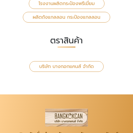
โรงงานผลิตกระป๋องพรีเมี่ยม
ผลิตถังแกลลอน กระป๋องแกลลอน
ตราสินค้า
บริษัท บางกอกแคนส์ จำกัด